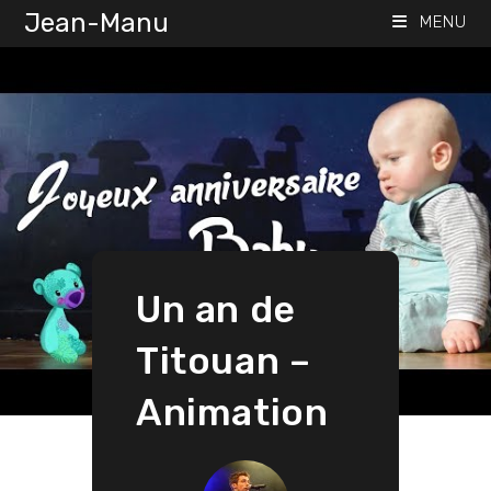
Skip
Jean-Manu
MENU
to
content
Un an de
Titouan –
Animation